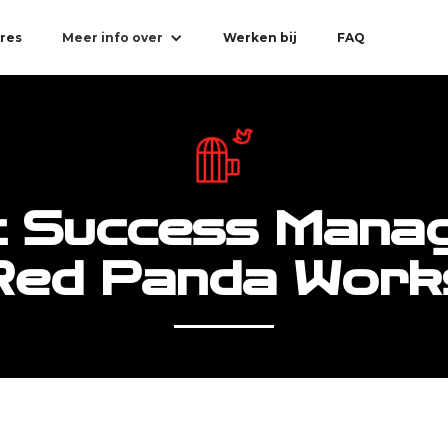
res
Meer info over
Werken bij
FAQ
t Success Manag
Red Panda Work