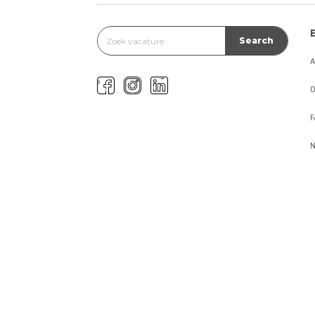
A
O
F
N