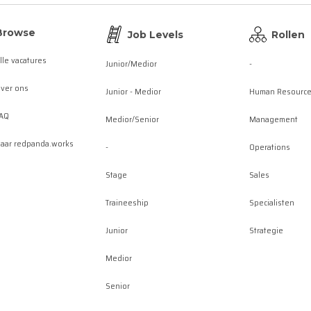
Browse
Job Levels
Rollen
lle vacatures
Junior/Medior
-
ver ons
Junior - Medior
Human Resourc
AQ
Medior/Senior
Management
aar redpanda.works
-
Operations
Stage
Sales
Traineeship
Specialisten
Junior
Strategie
Medior
Senior