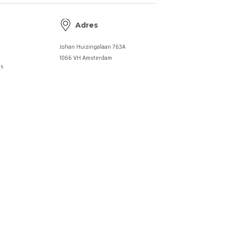
Adres
Johan Huizingalaan 763A
1066 VH Amsterdam
es