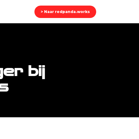
> Naar redpanda.works
er bij
s