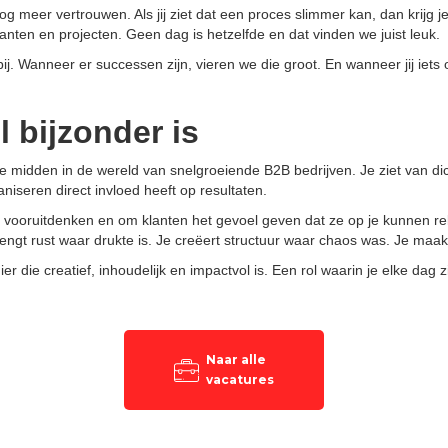
nog meer vertrouwen. Als jij ziet dat een proces slimmer kan, dan krijg 
lanten en projecten. Geen dag is hetzelfde en dat vinden we juist leuk.
bij. Wanneer er successen zijn, vieren we die groot. En wanneer jij iet
 bijzonder is
e midden in de wereld van snelgroeiende B2B bedrijven. Je ziet van dich
niseren direct invloed heeft op resultaten.
vooruitdenken en om klanten het gevoel geven dat ze op je kunnen re
rengt rust waar drukte is. Je creëert structuur waar chaos was. Je maa
die creatief, inhoudelijk en impactvol is. Een rol waarin je elke dag z
Naar alle
vacatures