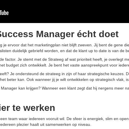
 Success Manager écht doet
e ervoor dat het marketingplan niet blijft zweven. Jij bent de gene die
alisten duidelijk gebriefd worden, en dat de klant up to date is van de b
 factor. Je stemt met de Strateeg af wat prioriteit heeft, je overlegt m
et budget zich ontwikkelt. Je bent het vaste aanspreekpunt voor iederee
ft? Je ondersteund de strateeg in zijn of haar strategische keuzes. Door
het beter kan. Ook wanneer jij je wilt ontwikkelen op strategisch vlak, 
Manager kan krijgen? Wanneer een klant zegt dat hij nergens meer naar
ier te werken
 een team waar iedereen vooruit wil. De sfeer is energiek, slim en op
t iedereen plezier haalt uit samenwerken op niveau.